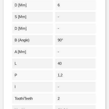
D [mm]
6
S [mm]
-
D [mm]
-
Β (angle)
90°
A [mm]
-
L
40
P
1,2
I
-
Tooth/Teeth
2