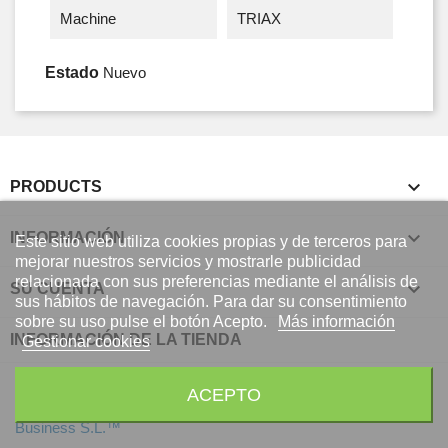
Machine
TRIAX
Estado
Nuevo

PRODUCTS

INFORMACIÓN
Este sitio web utiliza cookies propias y de terceros para
mejorar nuestros servicios y mostrarle publicidad
relacionada con sus preferencias mediante el análisis de

SU CUENTA
sus hábitos de navegación. Para dar su consentimiento
sobre su uso pulse el botón Acepto.
Más información
INFORMACIÓN DE LA TIENDA
Gestionar cookies
ACEPTO
© 2026 - Software Ecommerce desarrollado por Global Digital
Business S.L.™