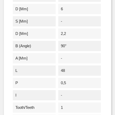
D [mm]
6
S [mm]
-
D [mm]
2,2
Β (angle)
90°
A [mm]
-
L
48
P
0,5
I
-
Tooth/Teeth
1