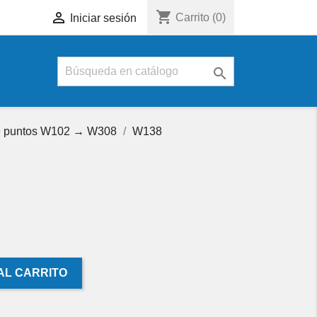
shopping_cart

Carrito
(0)
Iniciar sesión

 de puntos W102 → W308
W138
AL CARRITO