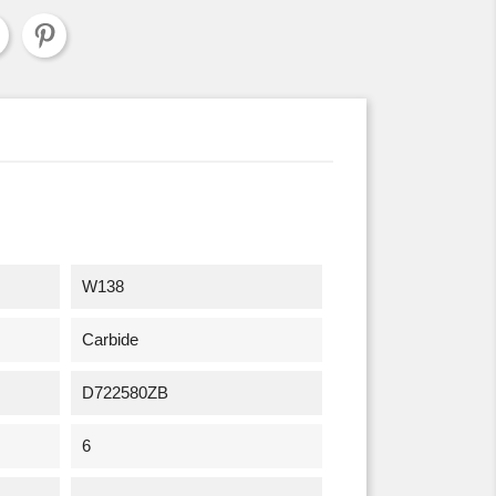
W138
Carbide
D722580ZB
6