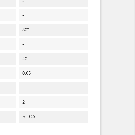
-
-
80°
-
40
0,65
-
2
SILCA