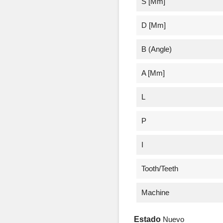
S [mm]
D [mm]
Β (angle)
A [mm]
L
P
I
Tooth/Teeth
Machine
Estado
Nuevo