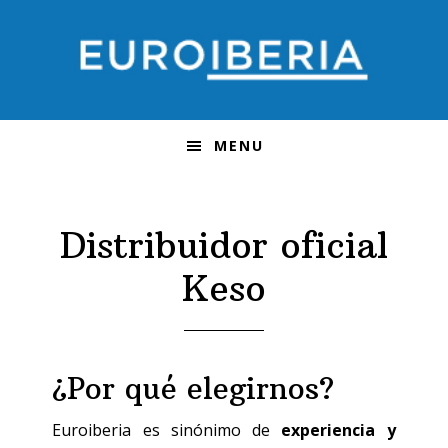
Saltar
Saltar
a
al
la
contenido
navegación
principal
principal
MENU
Distribuidor oficial
Keso
¿Por qué elegirnos?
Euroiberia es sinónimo de
experiencia y