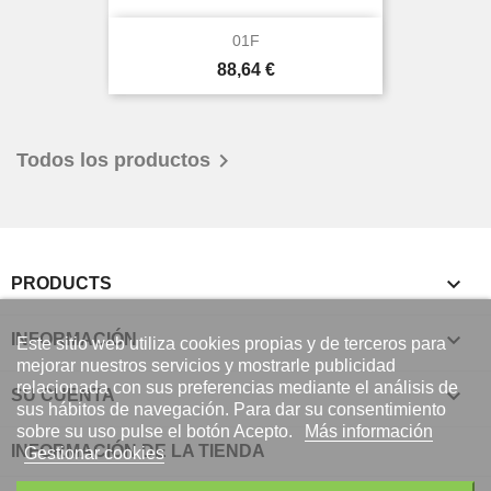
01F
Precio
88,64 €

Todos los productos

PRODUCTS

INFORMACIÓN
Este sitio web utiliza cookies propias y de terceros para
mejorar nuestros servicios y mostrarle publicidad
relacionada con sus preferencias mediante el análisis de

SU CUENTA
sus hábitos de navegación. Para dar su consentimiento
sobre su uso pulse el botón Acepto.
Más información
INFORMACIÓN DE LA TIENDA
Gestionar cookies