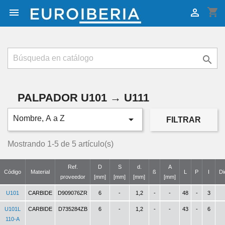
shopping_cart



PALPADOR U101 → U111

Nombre, A a Z
FILTRAR
Mostrando 1-5 de 5 artículo(s)
Ref.
D
S
d.
A
Código
Material
ß
L
P
I
Di
proveedor
[mm]
[mm]
[mm]
[mm]
U101
CARBIDE
D909076ZR
6
-
1,2
-
-
48
-
3
U101L
CARBIDE
D735284ZB
6
-
1,2
-
-
43
-
6
110-A