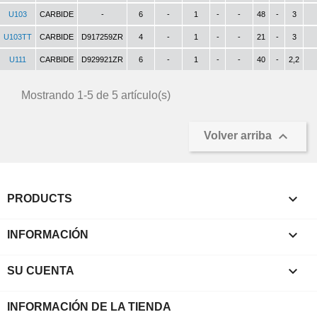
U103
CARBIDE
-
6
-
1
-
-
48
-
3
U103TT
CARBIDE
D917259ZR
4
-
1
-
-
21
-
3
U111
CARBIDE
D929921ZR
6
-
1
-
-
40
-
2,2
Mostrando 1-5 de 5 artículo(s)

Volver arriba

PRODUCTS

INFORMACIÓN

SU CUENTA
INFORMACIÓN DE LA TIENDA