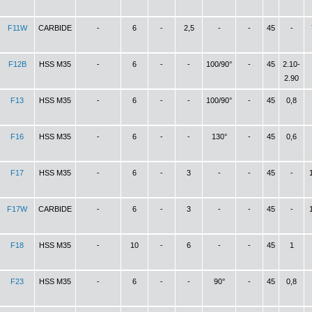
F11W
CARBIDE
-
6
-
2,5
-
-
45
-
F12B
HSS M35
-
6
-
-
100/90°
-
45
2.10-
2.90
F13
HSS M35
-
6
-
-
100/90°
-
45
0,8
F16
HSS M35
-
6
-
-
130°
-
45
0,6
F17
HSS M35
-
6
-
3
-
-
45
-
F17W
CARBIDE
-
6
-
3
-
-
45
-
F18
HSS M35
-
10
-
6
-
-
45
1
F23
HSS M35
-
6
-
-
90°
-
45
0,8