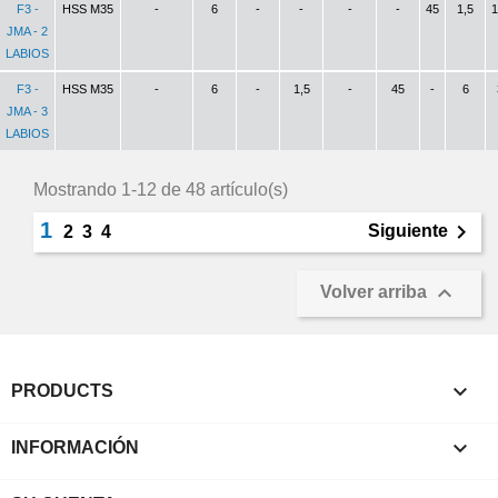
F3 -
HSS M35
-
6
-
-
-
-
45
1,5
1
JMA - 2
LABIOS
F3 -
HSS M35
-
6
-
1,5
-
45
-
6
JMA - 3
LABIOS
Mostrando 1-12 de 48 artículo(s)
1

Siguiente
2
3
4

Volver arriba

PRODUCTS

INFORMACIÓN