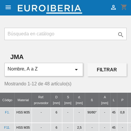
shopping_cart



JMA

Nombre, A a Z
FILTRAR
Mostrando 1-12 de 48 artículo(s)
Ref.
D
S
d.
A
Código
Material
ß
L
P
proveedor
[mm]
[mm]
[mm]
[mm]
F1.
HSS M35
-
6
-
-
90/80°
-
45
0,8
F11.
HSS M35
-
6
-
2,5
-
-
45
-