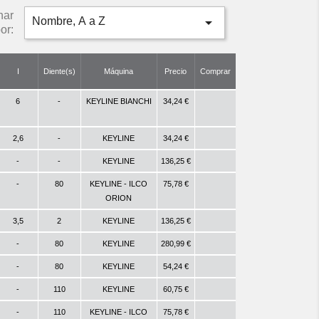
nar

Nombre, A a Z
or:
I
Diente(s)
Máquina
Precio
Comprar
6
-
KEYLINE BIANCHI
34,24 €
2,6
-
KEYLINE
34,24 €
-
-
KEYLINE
136,25 €
-
80
KEYLINE - ILCO
75,78 €
ORION
3,5
2
KEYLINE
136,25 €
-
80
KEYLINE
280,99 €
-
80
KEYLINE
54,24 €
-
110
KEYLINE
60,75 €
-
110
KEYLINE - ILCO
75,78 €