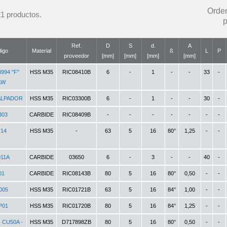
Orde
1 productos.
p
Ref.
D
S
d.
A
igo
Material
ß
L
P
proveedor
[mm]
[mm]
[mm]
[mm]
994 "F"
HSS M35
RIC08410B
6
-
1
-
-
33
-
AW
(2)
ALPADOR
HSS M35
RIC03300B
6
-
1
-
-
30
-
303
CARBIDE
RIC08409B
-
-
-
-
-
-
-
14
HSS M35
-
63
5
16
80°
1,25
-
-
11A
CARBIDE
03650
6
-
3
-
-
40
-
01
CARBIDE
RIC08143B
80
5
16
80°
0,50
-
-
005
HSS M35
RIC01721B
63
5
16
84°
1,00
-
-
P01
HSS M35
RIC01720B
80
5
16
84°
1,25
-
-
 CU50A -
HSS M35
D717898ZB
80
5
16
80°
0,50
-
-