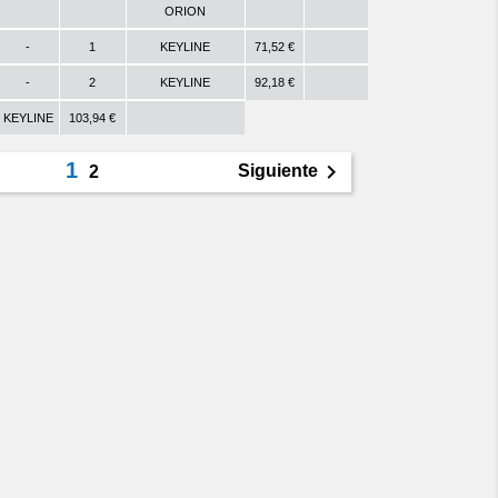
ORION
-
1
KEYLINE
71,52 €
-
2
KEYLINE
92,18 €
KEYLINE
103,94 €
1

Siguiente
2