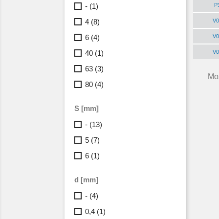
P
-
(1)
V0
4
(8)
V0
6
(4)
V0
40
(1)
63
(3)
Mos
80
(4)
S [mm]
-
(13)
5
(7)
6
(1)
d [mm]
-
(4)
0,4
(1)