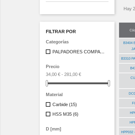
Hay 2
Cód
FILTRAR POR
Categorías
B3404 B
J
PALPADORES COMPATIBLES CON MÁQUINA KEYLINE
B3310 P
Precio
B4
34,00 € - 281,00 €
CU
DC0
Material
F
Carbide
(15)
HP
HSS M35
(6)
HP
D [mm]
HPP032 -