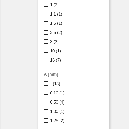
1
(2)
1,1
(1)
1,5
(1)
2,5
(2)
3
(2)
10
(1)
16
(7)
A [mm]
-
(13)
0,10
(1)
0,50
(4)
1,00
(1)
1,25
(2)