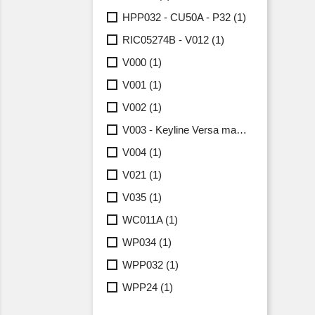
HPP032 - CU50A - P32
(1)
RIC05274B - V012
(1)
V000
(1)
V001
(1)
V002
(1)
V003 - Keyline Versa machine
(1)
V004
(1)
V021
(1)
V035
(1)
WC011A
(1)
WP034
(1)
WPP032
(1)
WPP24
(1)