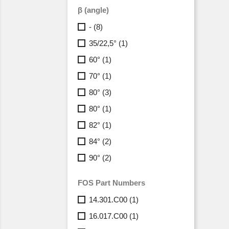
β (angle)
-
(8)
35/22,5°
(1)
60°
(1)
70°
(1)
80°
(3)
80°
(1)
82°
(1)
84°
(2)
90°
(2)
FOS Part Numbers
14.301.C00
(1)
16.017.C00
(1)