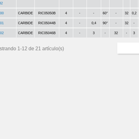
32
00
CARBIDE
RIC05050B
4
-
-
60°
-
32
0,2
01
CARBIDE
RIC05044B
4
-
0,4
90°
-
32
-
02
CARBIDE
RIC05046B
4
-
3
-
32
-
3
trando 1-12 de 21 artículo(s)