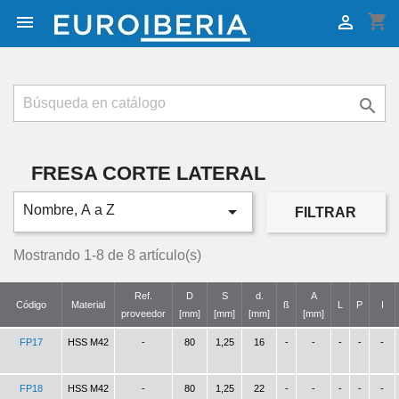
shopping_cart



FRESA CORTE LATERAL

Nombre, A a Z
FILTRAR
Mostrando 1-8 de 8 artículo(s)
Ref.
D
S
d.
A
Código
Material
ß
L
P
I
proveedor
[mm]
[mm]
[mm]
[mm]
FP17
HSS M42
-
80
1,25
16
-
-
-
-
-
FP18
HSS M42
-
80
1,25
22
-
-
-
-
-