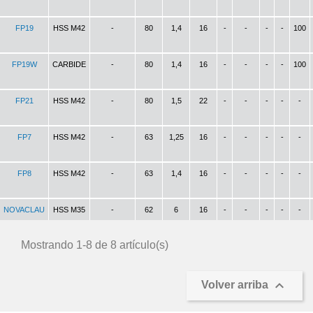
FP19
HSS M42
-
80
1,4
16
-
-
-
-
100
FP19W
CARBIDE
-
80
1,4
16
-
-
-
-
100
FP21
HSS M42
-
80
1,5
22
-
-
-
-
-
FP7
HSS M42
-
63
1,25
16
-
-
-
-
-
FP8
HSS M42
-
63
1,4
16
-
-
-
-
-
NOVACLAU
HSS M35
-
62
6
16
-
-
-
-
-
Mostrando 1-8 de 8 artículo(s)

Volver arriba