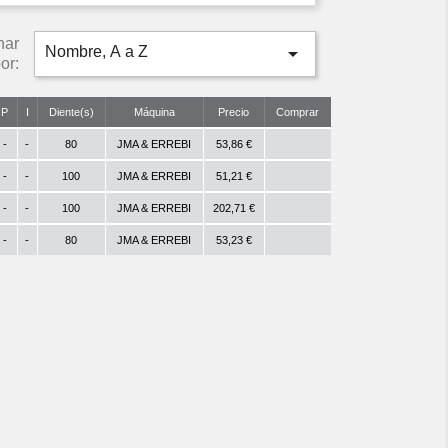
nar

Nombre, A a Z
or:
P
I
Diente(s)
Máquina
Precio
Comprar
-
-
80
JMA & ERREBI
53,86 €
-
-
100
JMA & ERREBI
51,21 €
-
-
100
JMA & ERREBI
202,71 €
-
-
80
JMA & ERREBI
53,23 €