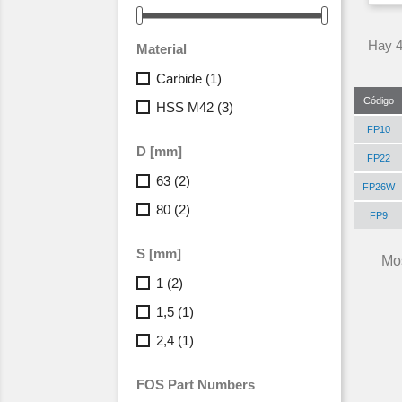
Hay 4
Material
Carbide
(1)
Código
HSS M42
(3)
FP10
D [mm]
FP22
63
(2)
FP26W
80
(2)
FP9
S [mm]
Mos
1
(2)
1,5
(1)
2,4
(1)
FOS Part Numbers