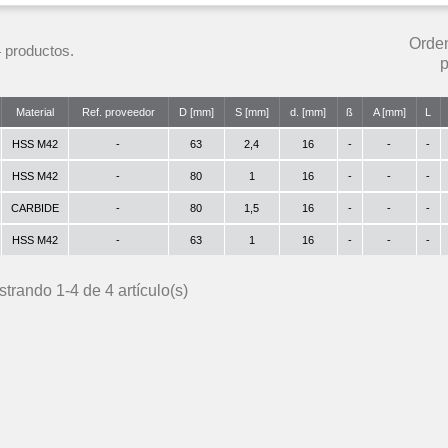
Orde
 productos.
p
Material
Ref. proveedor
D [mm]
S [mm]
d. [mm]
ß
A [mm]
L
HSS M42
-
63
2,4
16
-
-
-
HSS M42
-
80
1
16
-
-
-
CARBIDE
-
80
1,5
16
-
-
-
HSS M42
-
63
1
16
-
-
-
trando 1-4 de 4 artículo(s)