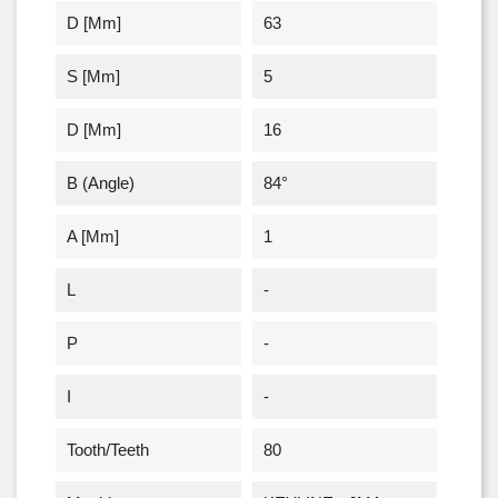
D [mm]
63
S [mm]
5
D [mm]
16
Β (angle)
84°
A [mm]
1
L
-
P
-
I
-
Tooth/Teeth
80