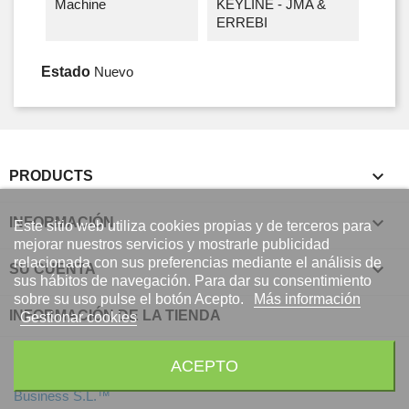
Machine
KEYLINE - JMA &
ERREBI
Estado
Nuevo

PRODUCTS

INFORMACIÓN
Este sitio web utiliza cookies propias y de terceros para
mejorar nuestros servicios y mostrarle publicidad
relacionada con sus preferencias mediante el análisis de

SU CUENTA
sus hábitos de navegación. Para dar su consentimiento
sobre su uso pulse el botón Acepto.
Más información
INFORMACIÓN DE LA TIENDA
Gestionar cookies
ACEPTO
© 2026 - Software Ecommerce desarrollado por Global Digital
Business S.L.™