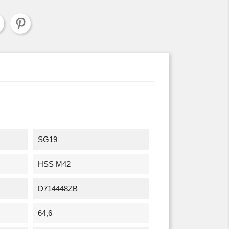
SG19
HSS M42
D714448ZB
64,6