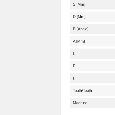
S [mm]
D [mm]
Β (angle)
A [mm]
L
P
I
Tooth/Teeth
Machine