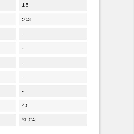
1,5
9,53
-
-
-
-
-
40
SILCA