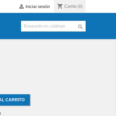
shopping_cart

Carrito
(0)
Iniciar sesión

AL CARRITO
k