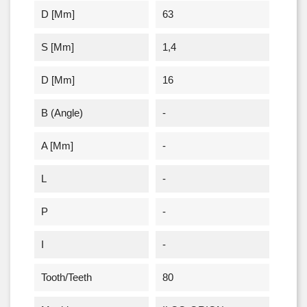
D [mm]
63
S [mm]
1,4
D [mm]
16
Β (angle)
-
A [mm]
-
L
-
P
-
I
-
Tooth/Teeth
80